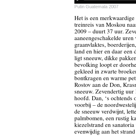
Putin Guatemala 2007
Het is een merkwaardige 
treinreis van Moskou naar
2009 – duurt 37 uur. Zev
aaneengeschakelde uren 
graanvlaktes, boerderijen,
land en hier en daar een 
ligt sneeuw, dikke pakke
bevolking loopt er doorh
gekleed in zwarte broeken
bontkragen en warme pett
Rostov aan de Don, Krasn
sneeuw. Zevendertig uur
hoofd. Dan, ‘s ochtends o
voorbij – de noordwesteli
de sneeuw verdwijnt, lette
palmbomen, een rustig ka
kiezelstrand en sanatoria 
evenwijdig aan het strand 