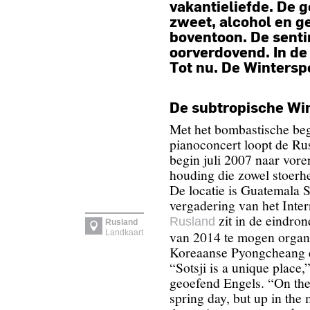
vakantieliefde. De 
zweet, alcohol en ge
boventoon. De senti
oorverdovend. In de
Tot nu. De Winters
De subtropische Wi
Met het bombastische beg
pianoconcert loopt de Ru
begin juli 2007 naar voren,
houding die zowel stoerhei
De locatie is Guatemala St
vergadering van het Inte
zit in de eindro
Rusland
Rusland
Landkaart
van 2014 te mogen organ
Koreaanse Pyongcheang e
“Sotsji is a unique place
geoefend Engels. “On the
spring day, but up in the 