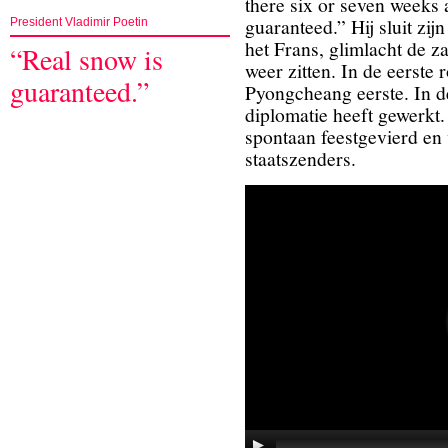
there six or seven weeks 
guaranteed.”
Hij sluit zi
President Vladimir Poetin
het Frans, glimlacht de z
“Real snow is
weer zitten. In de eerste 
guaranteed.”
Pyongcheang eerste. In de
diplomatie heeft gewerkt.
spontaan feestgevierd en
staatszenders.